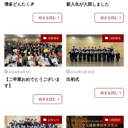
博多どんたく🎉
新入生が入部しました
続きを読む
続きを読む
活動報告
活動報告
2026年4月5日
2026年1月10日
【ご卒業おめでとうございま
出初式
す】
続きを読む
続きを読む
お知らせ
活動報告