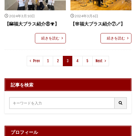
2024年3月10日
2024年3月6日
【🌇福大ブラス紹介⑧🍄】
【🌸福大ブラス紹介⑦🪄】
続きを読む
続きを読む
Prev
1
2
3
4
5
Next
記事を検索
プロフィール