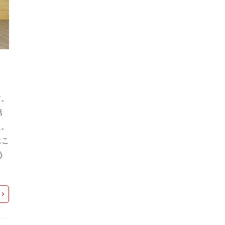
す。
第
た。
にこ
う