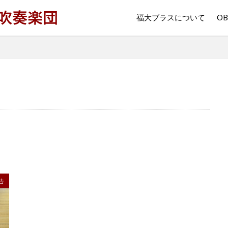
福大ブラスについて
O
告