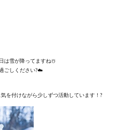
日は雪が降ってますね☃️
ごしください?☁️
に気を付けながら少しずつ活動しています！?