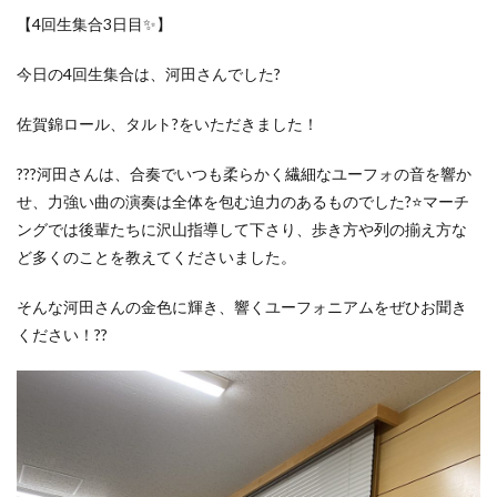
【
4
回生集合
3
日目
✨
】
今日の
4
回生集合は、河田さんでした
?
佐賀錦ロール、タルト
?
をいただきました！
???
河田さんは、合奏でいつも柔らかく繊細なユーフォの音を響か
せ、力強い曲の演奏は全体を包む迫力のあるものでした
?⭐️
マーチ
ングでは後輩たちに沢山指導して下さり、歩き方や列の揃え方な
ど多くのことを教えてくださいました。
そんな河田さんの金色に輝き、響くユーフォニアムをぜひお聞き
ください！
??