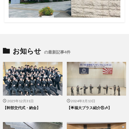
お知らせ
の最新記事4件
2025年12月31日
2024年3月13日
【幹部交代式・納会】
【🌟福大ブラス紹介⑪‪🎶‬】